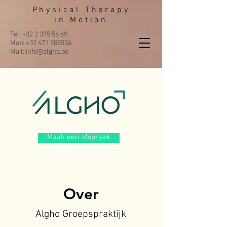
Physical Therapy
in Motion
Tel:
+32 2 375 56 69
Mob:
+32 471 585506
Mail: info@algho.be
Maak een afspraak
Over
Algho Groepspraktijk